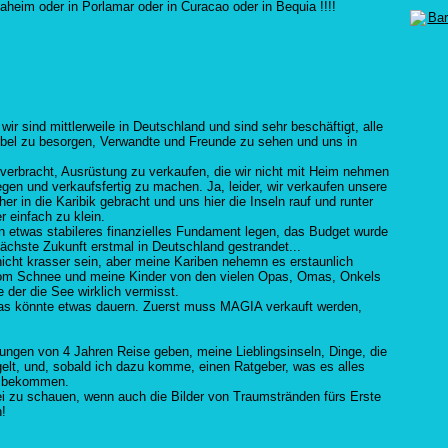
heim oder in Porlamar oder in Curacao oder in Bequia !!!!
r sind mittlerweile in Deutschland und sind sehr beschäftigt, alle
ibel zu besorgen, Verwandte und Freunde zu sehen und uns in
verbracht, Ausrüstung zu verkaufen, die wir nicht mit Heim nehmen
gen und verkaufsfertig zu machen. Ja, leider, wir verkaufen unsere
her in die Karibik gebracht und uns hier die Inseln rauf und runter
r einfach zu klein.
 etwas stabileres finanzielles Fundament legen, das Budget wurde
 nächste Zukunft erstmal in Deutschland gestrandet...
 nicht krasser sein, aber meine Kariben nehemn es erstaunlich
rt vom Schnee und meine Kinder von den vielen Opas, Omas, Onkels
 der die See wirklich vermisst.
 das könnte etwas dauern. Zuerst muss MAGIA verkauft werden,
ungen von 4 Jahren Reise geben, meine Lieblingsinseln, Dinge, die
gelt, und, sobald ich dazu komme, einen Ratgeber, was es alles
zu bekommen.
bei zu schauen, wenn auch die Bilder von Traumstränden fürs Erste
n!