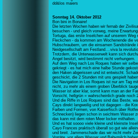
dd&los maiers
Sonntag 14. Oktober 2012
Bon bini in Bonaire!
Die letzten Wochen haben wir fernab der Zivilisa
besuchen - und gleich vorweg, meine Erwartung
Tortuga, das erste Inselchen auf unserem Weg 
Fleckchen - da kommen am Wochenende die ven
Hubschraubern, um die einsamen Sandstrände in
Neidgesellschaft am Festland....viva la revoluti
Trotzdem, die Unterwasserwelt kann sich durc
Angel besitzt, wird bestimmt nicht verhungern.
Auf dem Weg nach Los Roques haben wir selbe
gekriegt - es hat mich eine halbe Stunde gekost
den Haken abgerissen und ist entwischt. Schade
geschickt, die 2 Stunden mit uns gespielt haben
Die Navigation in Los Roques ist nur am Tag m
nicht, zu mehr als einem groben Überblick tauge
Wasser ist aber klar, somit kann man an der Far
Vorsicht, hellgrün = wahrscheinlich grade noch 2
Und die Riffe in Los Roques sind das Beste, wa
Cays direkt langweilig und tot dagegen - die Kora
Farben und Formen, von Kaiserfisch über Rotfe
Schnecken) liegen schon in seichtem Wasser zu
das kann mit dem roten Meer locker mithalten.
Und es hat soooo viele kleine und kleinste Ins
Cayo Frances praktisch überall so gut wie allein
und breit. Jammerschade das wir nicht mehr Zei
Vorräte, vor allem Wasser und Babymilch hab