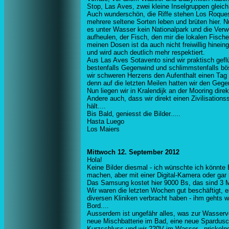
Stop, Las Aves, zwei kleine Inselgruppen gleic
Auch wunderschön, die Riffe stehen Los Roques i
mehrere seltene Sorten leben und brüten hier. Nu
es unter Wasser kein Nationalpark und die Verw
aufheulen, der Fisch, den mir die lokalen Fische
meinen Dosen ist da auch nicht freiwillig hinei
und wird auch deutlich mehr respektiert.
Aus Las Aves Sotavento sind wir praktisch geflü
bestenfalls Gegenwind und schlimmstenfalls bö
wir schweren Herzens den Aufenthalt einen Tag
denn auf die letzten Meilen hatten wir den Geg
Nun liegen wir in Kralendijk an der Mooring dire
Andere auch, dass wir direkt einen Zivilisation
hält....
Bis Bald, geniesst die Bilder.....
Hasta Luego
Los Maiers
Mittwoch 12. September 2012
Hola!
Keine Bilder diesmal - ich wünschte ich könnte
machen, aber mit einer Digital-Kamera oder gar
Das Samsung kostet hier 9000 Bs, das sind 3 Mi
Wir waren die letzten Wochen gut beschäftigt, ei
diversen Kliniken verbracht haben - ihm gehts w
Bord....
Ausserdem ist ungefähr alles, was zur Wasserve
neue Mischbatterie im Bad, eine neue Spardusche 
Kurzschluss und wir 220V im Wasser - prickelnd