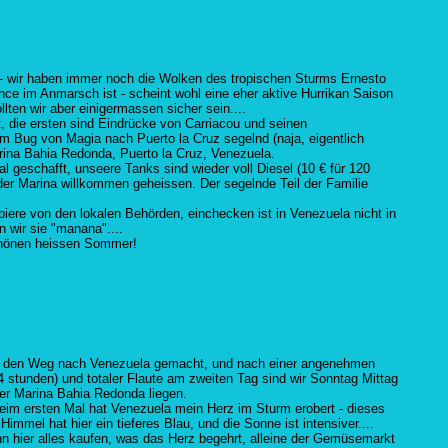
in - wir haben immer noch die Wolken des tropischen Sturms Ernesto
nce im Anmarsch ist - scheint wohl eine eher aktive Hurrikan Saison
lten wir aber einigermassen sicher sein....
 die ersten sind Eindrücke von Carriacou und seinen
m Bug von Magia nach Puerto la Cruz segelnd (naja, eigentlich
rina Bahia Redonda, Puerto la Cruz, Venezuela.
 geschafft, unseere Tanks sind wieder voll Diesel (10 € für 120
 der Marina willkommen geheissen. Der segelnde Teil der Familie
iere von den lokalen Behörden, einchecken ist in Venezuela nicht in
 wir sie "manana"....
schönen heissen Sommer!
auf den Weg nach Venezuela gemacht, und nach einer angenehmen
 stunden) und totaler Flaute am zweiten Tag sind wir Sonntag Mittag
der Marina Bahia Redonda liegen.
 beim ersten Mal hat Venezuela mein Herz im Sturm erobert - dieses
mmel hat hier ein tieferes Blau, und die Sonne ist intensiver....
ann hier alles kaufen, was das Herz begehrt, alleine der Gemüsemarkt