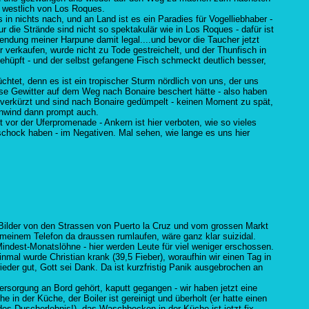
h westlich von Los Roques.
n nichts nach, und an Land ist es ein Paradies für Vogelliebhaber -
r die Strände sind nicht so spektakulär wie in Los Roques - dafür ist
endung meiner Harpune damit legal....und bevor die Taucher jetzt
r verkaufen, wurde nicht zu Tode gestreichelt, und der Thunfisch in
ngehüpft - und der selbst gefangene Fisch schmeckt deutlich besser,
chtet, denn es ist ein tropischer Sturm nördlich von uns, der uns
se Gewitter auf dem Weg nach Bonaire beschert hätte - also haben
 verkürzt und sind nach Bonaire gedümpelt - keinen Moment zu spät,
enwind dann prompt auch.
kt vor der Uferpromenade - Ankern ist hier verboten, wie so vieles
sschock haben - im Negativen. Mal sehen, wie lange es uns hier
 Bilder von den Strassen von Puerto la Cruz und vom grossen Markt
 meinem Telefon da draussen rumlaufen, wäre ganz klar suizidal.
ndest-Monatslöhne - hier werden Leute für viel weniger erschossen.
nmal wurde Christian krank (39,5 Fieber), woraufhin wir einen Tag in
ieder gut, Gott sei Dank. Da ist kurzfristig Panik ausgebrochen an
rsorgung an Bord gehört, kaputt gegangen - wir haben jetzt eine
in der Küche, der Boiler ist gereinigt und überholt (er hatte einen
es Duscherlebnis!), das Waschbecken in der Küche ist jetzt fix