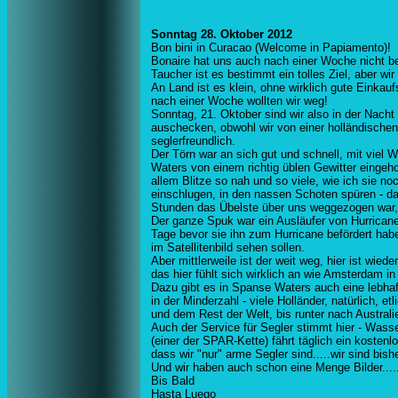
Sonntag 28. Oktober 2012
Bon bini in Curacao (Welcome in Papiamento)!
Bonaire hat uns auch nach einer Woche nicht b
Taucher ist es bestimmt ein tolles Ziel, aber 
An Land ist es klein, ohne wirklich gute Einkauf
nach einer Woche wollten wir weg!
Sonntag, 21. Oktober sind wir also in der Nach
auschecken, obwohl wir von einer holländischen 
seglerfreundlich.
Der Törn war an sich gut und schnell, mit viel W
Waters von einem richtig üblen Gewitter eingeho
allem Blitze so nah und so viele, wie ich sie no
einschlugen, in den nassen Schoten spüren - das
Stunden das Übelste über uns weggezogen war,
Der ganze Spuk war ein Ausläufer von Hurricane
Tage bevor sie ihn zum Hurricane befördert habe
im Satellitenbild sehen sollen.
Aber mittlerweile ist der weit weg, hier ist wie
das hier fühlt sich wirklich an wie Amsterdam in
Dazu gibt es in Spanse Waters auch eine lebha
in der Minderzahl - viele Holländer, natürlich,
und dem Rest der Welt, bis runter nach Austra
Auch der Service für Segler stimmt hier - Wass
(einer der SPAR-Kette) fährt täglich ein kosten
dass wir "nur" arme Segler sind.....wir sind bis
Und wir haben auch schon eine Menge Bilder.....
Bis Bald
Hasta Luego