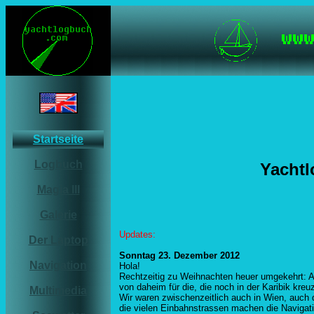
Startseite
Logbuch
Yacht
Magia III
Galerie
Updates:
Der Laptop
Sonntag 23. Dezember 2012
Navigation
Hola!
Rechtzeitig zu Weihnachten heuer umgekehrt: An
von daheim für die, die noch in der Karibik kreu
Multimedia
Wir waren zwischenzeitlich auch in Wien, auch 
die vielen Einbahnstrassen machen die Navigati