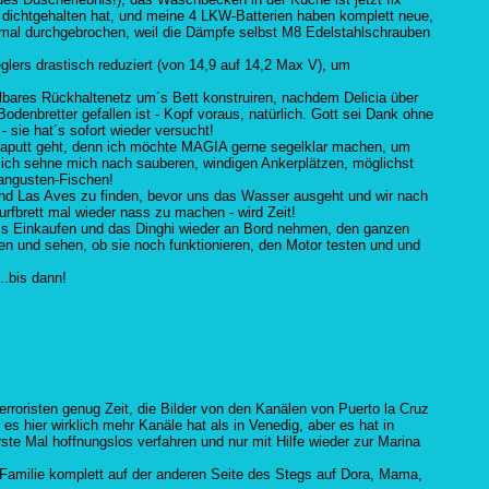
ig dichtgehalten hat, und meine 4 LKW-Batterien haben komplett neue,
 mal durchgebrochen, weil die Dämpfe selbst M8 Edelstahlschrauben
lers drastisch reduziert (von 14,9 auf 14,2 Max V), um
llbares Rückhaltenetz um´s Bett konstruiren, nachdem Delicia über
Bodenbretter gefallen ist - Kopf voraus, natürlich. Gott sei Dank ohne
 sie hat´s sofort wieder versucht!
 kaputt geht, denn ich möchte MAGIA gerne segelklar machen, um
ich sehne mich nach sauberen, windigen Ankerplätzen, möglichst
angusten-Fischen!
und Las Aves zu finden, bevor uns das Wasser ausgeht und wir nach
rfbrett mal wieder nass zu machen - wird Zeit!
ss Einkaufen und das Dinghi wieder an Bord nehmen, den ganzen
n und sehen, ob sie noch funktionieren, den Motor testen und und
..bis dann!
rroristen genug Zeit, die Bilder von den Kanälen von Puerto la Cruz
 es hier wirklich mehr Kanäle hat als in Venedig, aber es hat in
rste Mal hoffnungslos verfahren und nur mit Hilfe wieder zur Marina
amilie komplett auf der anderen Seite des Stegs auf Dora, Mama,