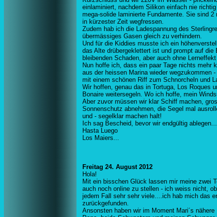
einlaminiert, nachdem Silikon einfach nie richt
mega-solide laminierte Fundamente. Sie sind 2
in kürzester Zeit wegfressen.
Zudem hab ich die Ladespannung des Sterlingreg
übermässiges Gasen gleich zu verhindern.
Und für die Kiddies musste ich ein höhenverste
das Alte drübergeklettert ist und prompt auf die 
bleibenden Schaden, aber auch ohne Lerneffekt -
Nun hoffe ich, dass ein paar Tage nichts mehr
aus der heissen Marina wieder wegzukommen - 
mit einem schönen Riff zum Schnorcheln und L
Wir hoffen, genau das in Tortuga, Los Roques 
Bonaire weitersegeln. Wo ich hoffe, mein Windsu
Aber zuvor müssen wir klar Schiff machen, gro
Sonnenschutz abnehmen, die Segel mal ausrolle
und - segelklar machen halt!
Ich sag Bescheid, bevor wir endgültig ablegen...
Hasta Luego
Los Maiers...
Freitag 24. August 2012
Hola!
Mit ein bisschen Glück lassen mir meine zwei Te
auch noch online zu stellen - ich weiss nicht, ob
jedem Fall sehr sehr viele....ich hab mich das e
zurückgefunden.
Ansonsten haben wir im Moment Mari´s nähere F