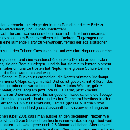
tion verbracht, um einige der letzten Paradiese dieser Erde zu
en waren hoch, und wurden übertroffen!
nach Bonaire, war wunderschön, aber nicht direkt ein einsames
ezolanischen Besserverdiener mit Yachten, Flugzeugen und
 eine lärmende Party zu verwandeln, fernab der sozialistischen
on!
haus mit den Tobago Cays messen, und wer eine Harpune oder eine
r geangelt, und eine wunderschöne grosse Dorade an den Haken
et, sie ans Boot zu kriegen - und da hat sie mir im letzten Moment
...aber um uns zu trösten hat Neptun eine grosse Schule Delfine
 - die Kids waren hin und weg.
it Sonne im Rücken zu empfehlen, die Karten stimmen überhaupt
n meine CMaps da gar nichts! Und es ist gespickt mit Riffen....das
be gut erkennen wo es hingeht - blau = tiefes Wasser, grün =
 Meter, ganz langsam jetzt, braun = zu spät, jetzt krachts.
s ich an Unterwasserwelt bisher gesehen habe, da sind die Tobago
llen sind grossteils intakt, und es hat Fische im Überfluss in allen
uerfisch bis hin zu Barrakudas, Lambis (grosse Muscheln bzw
 hunderten, und fast jedes Aussenriff hat säckeweise Langusten -
elchen (über 200), dass man ausser an den bekannten Plätzen wie
e ist - an 3 von 5 besuchten Inseln waren wir das einzige Boot weit
t hatten - ich wäre gerne noch 2-3 Monate geblieben! Aber unsere
en uns gezwungen uns wieder auf den Weg zu machen zum nächsten