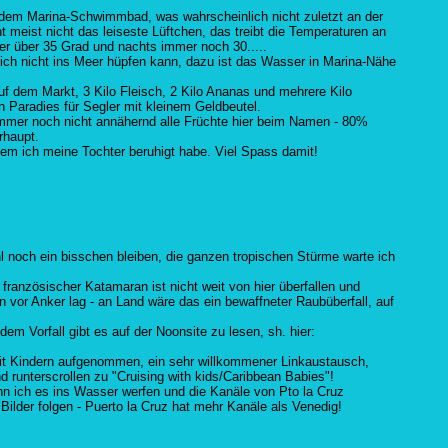
 dem Marina-Schwimmbad, was wahrscheinlich nicht zuletzt an der
eht meist nicht das leiseste Lüftchen, das treibt die Temperaturen an
r über 35 Grad und nachts immer noch 30.....
s ich nicht ins Meer hüpfen kann, dazu ist das Wasser in Marina-Nähe
uf dem Markt, 3 Kilo Fleisch, 2 Kilo Ananas und mehrere Kilo
n Paradies für Segler mit kleinem Geldbeutel.
immer noch nicht annähernd alle Früchte hier beim Namen - 80%
rhaupt.
em ich meine Tochter beruhigt habe. Viel Spass damit!
l noch ein bisschen bleiben, die ganzen tropischen Stürme warte ich
 französischer Katamaran ist nicht weit von hier überfallen und
vor Anker lag - an Land wäre das ein bewaffneter Raubüberfall, auf
em Vorfall gibt es auf der Noonsite zu lesen, sh. hier:
 mit Kindern aufgenommen, ein sehr willkommener Linkaustausch,
d runterscrollen zu "Cruising with kids/Caribbean Babies"!
kann ich es ins Wasser werfen und die Kanäle von Pto la Cruz
Bilder folgen - Puerto la Cruz hat mehr Kanäle als Venedig!