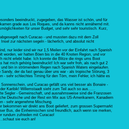
esonders beeindruckt, zugegeben, das Wasser ist schön, und für
wir kamen grade aus Los Roques, und da kanns nicht annähernd mit.
smöglichkeiten für unser Budget, und sehr sehr touristisch. Kurz,
t abgesegelt nach Curacao - und mussten dazu mit dem Zoll
Insel zur nächsten segeln - lächerlich, und absolut nicht
ind, nur leider sind wir nur 1,5 Meilen vor der Einfahrt nach Spanish
lt worden, wir hatten Böen bis in die 40 Knoten Region, und vor
ch nicht erlebt habe. Ich konnte die Blitze die rings ums Boot
 hat mich gehörig beeindruckt! Ich war sehr froh, als nach gut 2
 und bin in strömendem Regen nach Spanish Waters eingelaufen.
 Sandy, der da fast genau über uns war - als tropische Störung, 3
n - sehr schlechtes Timing für den Törn, mein Fehler, ich hätte es
der Sonnenschein, und Curacao gefällt uns viel besser als Bonaire -
 der Karibik! Willemstaadt sieht zum Teil auch so aus......
fte Segler - Gemeinschaft, und ausnahmsweise sind die Franzosen
 etliche Deutsche und der Rest ein Mix aus US-Amerikanern, Kanadiern
lien - sehr angenehme Mischung.
er bekommen wir direkt ans Boot geliefert, zum grossen Supermarkt
loser Bus, die Einheimischen sind freundlich, auch wenn sie merken,
her rundum zufrieden mit Curacao!
..schaut sie euch an!