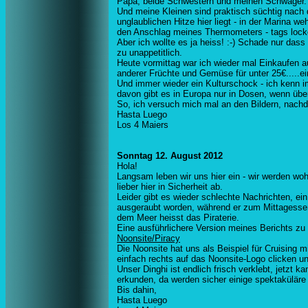
Papa, beide Schwestern und meinen Schwager.
Und meine Kleinen sind praktisch süchtig nach
unglaublichen Hitze hier liegt - in der Marina w
den Anschlag meines Thermometers - tags locke
Aber ich wollte es ja heiss! :-) Schade nur das
zu unappetitlich.
Heute vormittag war ich wieder mal Einkaufen a
anderer Früchte und Gemüse für unter 25€.....ei
Und immer wieder ein Kulturschock - ich kenn 
davon gibt es in Europa nur in Dosen, wenn übe
So, ich versuch mich mal an den Bildern, nachd
Hasta Luego
Los 4 Maiers
Sonntag 12. August 2012
Hola!
Langsam leben wir uns hier ein - wir werden woh
lieber hier in Sicherheit ab.
Leider gibt es wieder schlechte Nachrichten, ein
ausgeraubt worden, während er zum Mittagessen 
dem Meer heisst das Piraterie.
Eine ausführlichere Version meines Berichts zu d
Noonsite/Piracy
Die Noonsite hat uns als Beispiel für Cruising
einfach rechts auf das Noonsite-Logo clicken un
Unser Dinghi ist endlich frisch verklebt, jetzt 
erkunden, da werden sicher einige spektaküläre 
Bis dahin,
Hasta Luego