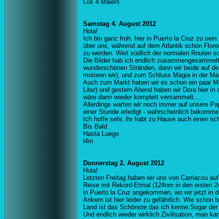
Los 4 Maiers
Samstag 4. August 2012
Hola!
Ich bin ganz froh, hier in Puerto la Cruz zu se
über uns, während auf dem Atlantik schon Flore
zu werden. Weit südlich der normalen Routen sol
Die Bilder hab ich endlich zusammengesammelt,
wunderschönen Stränden, dann wir beide auf de
motoren wir), und zum Schluss Magia in der Ma
Auch zum Markt haben wir es schon ein paar Mal
Liter) und gestern Abend haben wir Dora hier in
wäre dann wieder komplett versammelt....
Allerdings warten wir noch immer auf unsere Pap
einer Stunde erledigt - wahrscheinlich bekommen
Ich hoffe sehr, ihr habt zu Hause auch einen 
Bis Bald
Hasta Luego
l4m
Donnerstag 2. August 2012
Hola!
Letzten Freitag haben wir uns von Carriacou 
Reise mit Rekord-Etmal (124nm in den ersten 24
in Puerto la Cruz angekommen, wo wir jetzt in 
Ankern ist hier leider zu gefährlich. Wie schon
Land ist das Schönste das ich kenne.Sogar der Hi
Und endlich wieder wirklich Zivilisation, man k