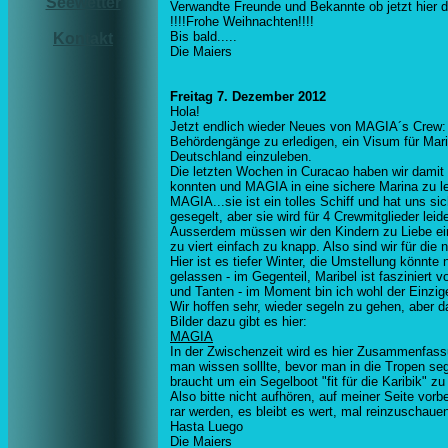
Seewetter
Verwandte Freunde und Bekannte ob jetzt hier da
!!!!Frohe Weihnachten!!!!
Bis bald.....
Kontakt
Die Maiers
Freitag 7. Dezember 2012
Hola!
Jetzt endlich wieder Neues von MAGIA´s Crew: wi
Behördengänge zu erledigen, ein Visum für Mar
Deutschland einzuleben.
Die letzten Wochen in Curacao haben wir damit 
konnten und MAGIA in eine sichere Marina zu le
MAGIA...sie ist ein tolles Schiff und hat uns sic
gesegelt, aber sie wird für 4 Crewmitglieder leide
Ausserdem müssen wir den Kindern zu Liebe ein
zu viert einfach zu knapp. Also sind wir für die
Hier ist es tiefer Winter, die Umstellung könnte
gelassen - im Gegenteil, Maribel ist faszinie
und Tanten - im Moment bin ich wohl der Einzige
Wir hoffen sehr, wieder segeln zu gehen, aber
Bilder dazu gibt es hier:
MAGIA
In der Zwischenzeit wird es hier Zusammenfass
man wissen solllte, bevor man in die Tropen se
braucht um ein Segelboot "fit für die Karibik" 
Also bitte nicht aufhören, auf meiner Seite vor
rar werden, es bleibt es wert, mal reinzuschaue
Hasta Luego
Die Maiers